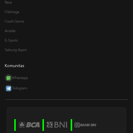
Race
Olahraga
Crash Game
Arcade
E-Sports
Sabung Ayam
Komunitas
Whatsapp
Telegram