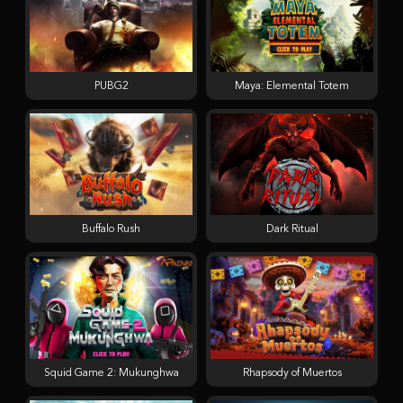
PUBG2
Maya: Elemental Totem
Buffalo Rush
Dark Ritual
Squid Game 2: Mukunghwa
Rhapsody of Muertos