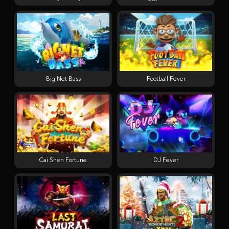
Big Net Bass
Football Fever
Cai Shen Fortune
DJ Fever