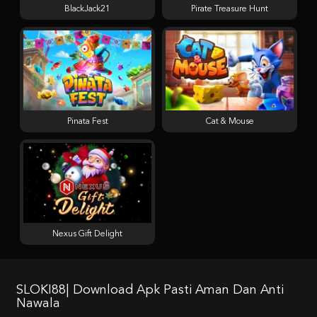
BlackJack21
Pirate Treasure Hunt
Pinata Fest
Cat & Mouse
Nexus Gift Delight
SLOKI88| Download Apk Pasti Aman Dan Anti
Nawala